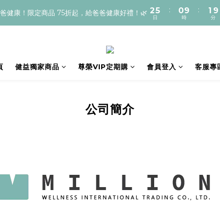
:
:
2
5
0
9
1
9
☀️新客登入會員即享【300元迎賓禮】購物車直接扣抵
老爸健康！限定商品 75折起，給爸爸健康好禮！🌿
日
時
分
1
4
8
0
8
0
3
7
7
☀️新客登入會員即享【300元迎賓禮】購物車直接扣抵
2
6
6
1
5
5
0
4
4
頁
健益獨家商品
尊榮VIP定期購
會員登入
客服專
3
3
2
2
1
1
公司簡介
0
0