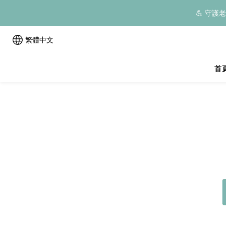
💪 守護
繁體中文
首