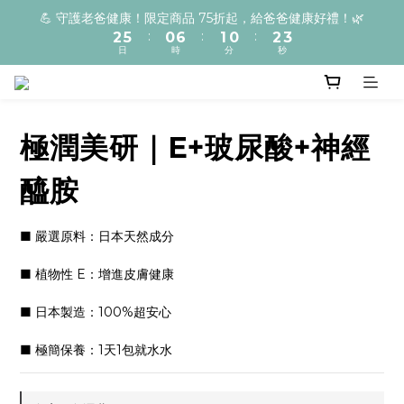
0
3
4
0
0
☀️新客登入會員即享【300元迎賓禮】購物車直接扣抵
2
3
☀️新客登入會員即享【300元迎賓禮】購物車直接扣抵
1
2
0
1
0
極潤美研｜E+玻尿酸+神經
醯胺
■ 嚴選原料：日本天然成分
■ 植物性 E：增進皮膚健康
■ 日本製造：100%超安心
■ 極簡保養：1天1包就水水